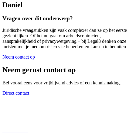
Daniel
Vragen over dit onderwerp?
Juridische vraagstukken zijn vaak complexer dan ze op het eerste
gezicht lijken. Of het nu gaat om arbeidscontracten,
aansprakelijkheid of privacywetgeving – bij Legal8 denken onze
juristen met je mee om risico’s te beperken en kansen te benutten.
Neem contact op
Neem gerust contact op
Bel vooral eens voor vrijblijvend advies of een kennismaking.
Direct contact
Legal8 B.V.
Duwboot 1B
3991 CD Houten
088-8838888
info@legal8.nl